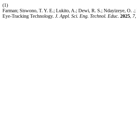
(1)
Farman; Siswono, T. Y. E.; Lukito, A.; Dewi, R. S.; Ndayizeye, O. .;
Eye-Tracking Technology.
J. Appl. Sci. Eng. Technol. Educ.
2025
,
7
,