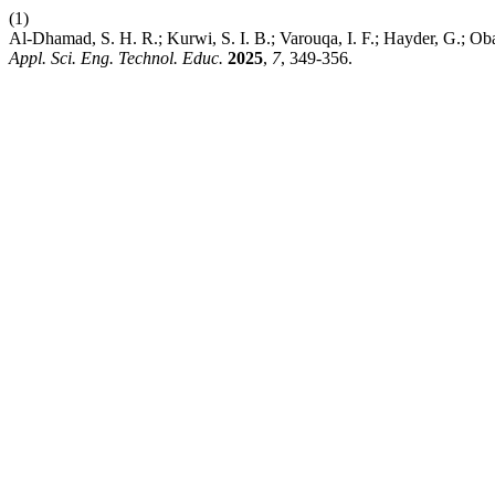
(1)
Al-Dhamad, S. H. R.; Kurwi, S. I. B.; Varouqa, I. F.; Hayder, G.; O
Appl. Sci. Eng. Technol. Educ.
2025
,
7
, 349-356.